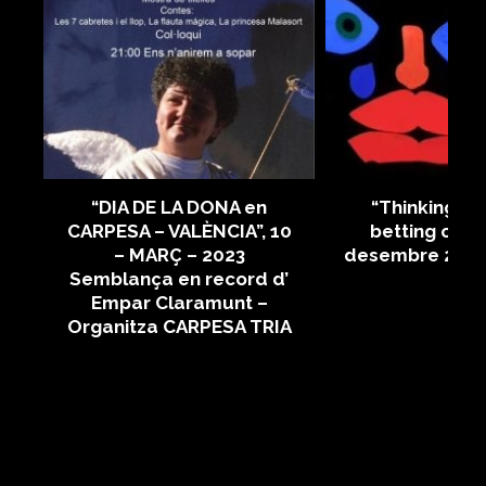
“DIA DE LA DONA en
“Thinking bl
n
CARPESA – VALÈNCIA”, 10
betting on eq
– MARÇ – 2023
desembre 2022
e
Semblança en record d’
.
Empar Claramunt –
-
Organitza CARPESA TRIA