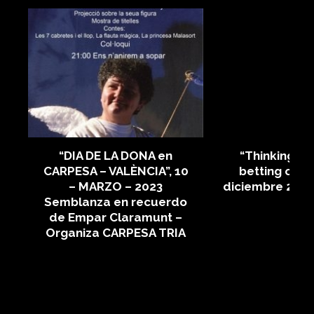
A
“DIA DE LA DONA en
“Thinking bl
n
CARPESA – VALÈNCIA”, 10
betting on eq
– MARZO – 2023
diciembre 202
-
Semblanza en recuerdo
ar
de Empar Claramunt –
Organiza CARPESA TRIA