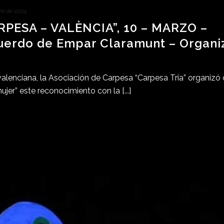
re de 2024
RPESA – VALÈNCIA”, 10 – MARZO –
uerdo de Empar Claramunt – Organi
era valenciana, la Asociación de Carpesa “Carpesa Tria” organizó
ujer” este reconocimiento con la [...]