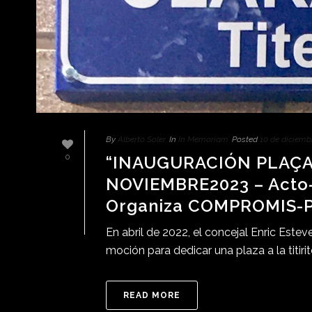
By
Alberto Soler
In
In Memoriam
Posted
10 de diciemb
“INAUGURACIÓN PLAÇA
0
NOVIEMBRE2023 – Acto-H
Organiza COMPROMIS-P
En abril de 2022, el concejal Enric Est
moción para dedicar una plaza a la titir
READ MORE