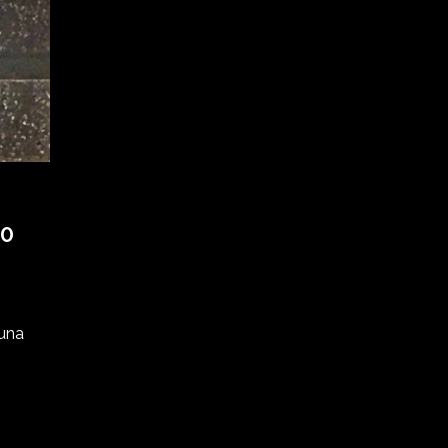
0
 una