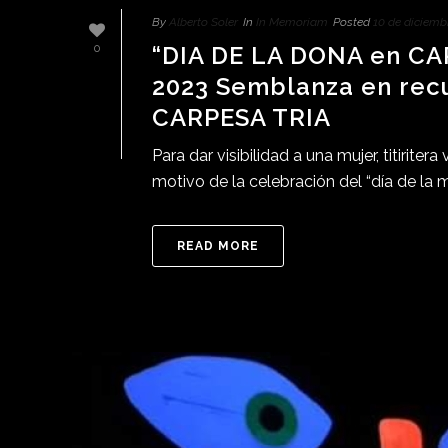
By
Alberto Soler
In
In Memoriam
Posted
10 de diciemb
“DIA DE LA DONA en CA
0
2023 Semblanza en rec
CARPESA TRIA
Para dar visibilidad a una mujer, titirit
motivo de la celebración del “día de la m
READ MORE