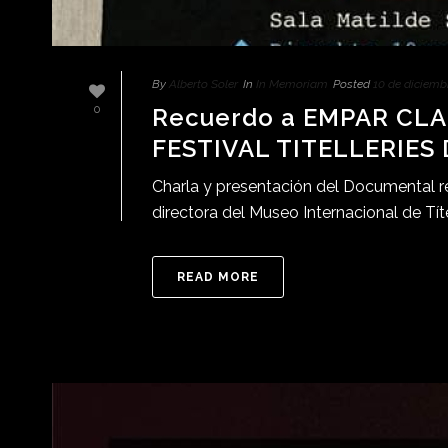
By
Alberto Soler
In
In Memoriam
Posted
10 de diciemb
Recuerdo a EMPAR CLA
0
FESTIVAL TITELLERIES 
Charla y presentación del Documental re
directora del Museo Internacional de Títe
READ MORE