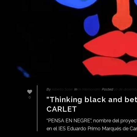
By
Alberto Soler
In
In Memoriam
Posted
10 de diciemb
“Thinking black and bet
0
CARLET
“PENSA EN NEGRE”, nombre del proyecto
en el IES Eduardo Primo Marqués de Carle