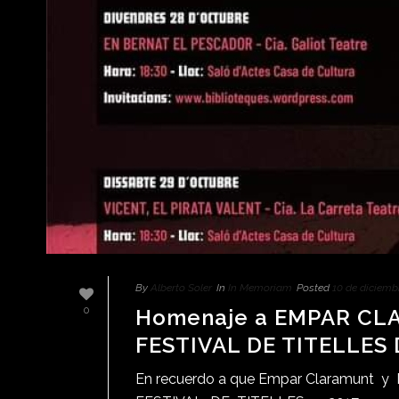
By
Alberto Soler
In
In Memoriam
Posted
10 de diciemb
Homenaje a EMPAR CLA
0
FESTIVAL DE TITELLES
En recuerdo a que Empar Claramunt y Ma