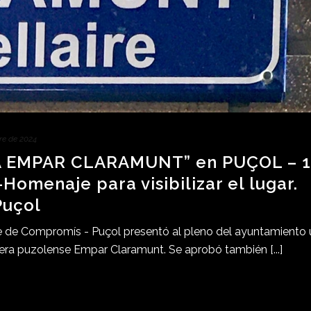
re de 2024
 EMPAR CLARAMUNT” en PUÇOL – 1
omenaje para visibilizar el lugar.
uçol
eve de Compromís - Puçol presentó al pleno del ayuntamiento
itera puzolense Empar Claramunt. Se aprobó también [...]