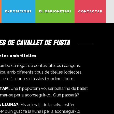
EXPOSICIONS
EL MARIONETARI
CONTACTAR
es de Cavallet de Fusta
tes amb titelles
arriba carregat de contes, titelles i cançons.
ica, amb diferents tipus de titelles (objectes,
ula, etc…), contes clàssics i moderns com:
ÒTAM.
Una hipopòtam vol ser ballarina de ballet
primar-se per a aconseguir-lo… Què passarà?
A LLUNA?.
Els animals de la selva estàn
er quin gust fa la lluna i per a aconseguir-lo