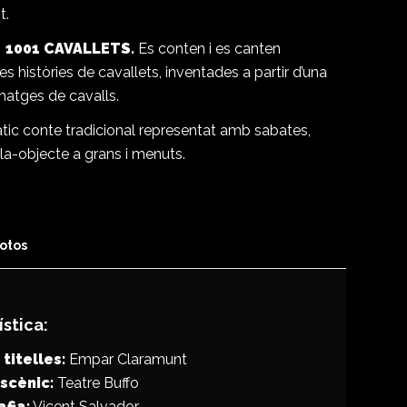
t.
 1001 CAVALLETS.
Es conten i es canten
es històries de cavallets, inventades a partir d’una
matges de cavalls.
tic conte tradicional representat amb sabates,
ella-objecte a grans i menuts.
otos
ística:
 titelles:
Empar Claramunt
escènic:
Teatre Buffo
afia:
Vicent Salvador