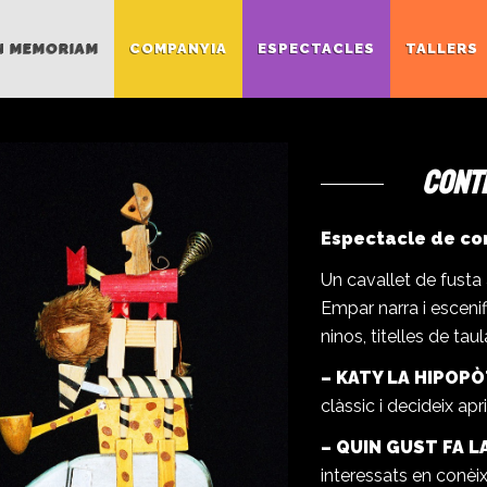
N MEMORIAM
COMPANYIA
ESPECTACLES
TALLERS
Cont
Espectacle de con
Un cavallet de fusta 
Empar narra i escenif
ninos, titelles de ta
– KATY LA HIPOP
clàssic i decideix a
– QUIN GUST FA L
interessats en conèix