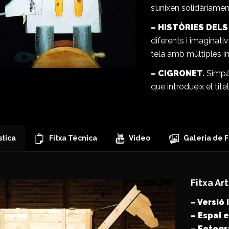
s’unixen solidàriamen
– HISTÒRIES DELS
diferents i imaginativ
tela amb múltiples i
– CIGRONET.
Simpà
que introdueix el tit
stica
Fitxa Tècnica
Vídeo
Galeria de F
Fitxa Art
– Versió i
– Espai 
– Fotogr