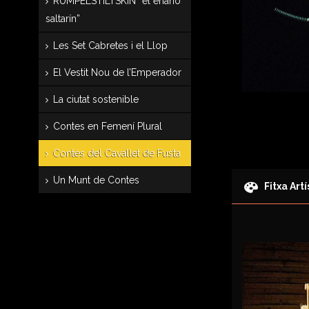
RUMPELSTILTSKIN “el enano
saltarín”
Les Set Cabretes i el Llop
El Vestit Nou de l’Emperador
La ciutat sostenible
Contes en Femení Plural
Contes del Cavallet de Fusta
Un Munt de Contes
Fitxa Artí